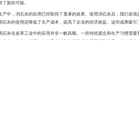
供了新的可能。
生产中，消石灰的应用已经取得了显著的效果。使用消石灰后，我们发现
消石灰的使用还降低了生产成本，提高了企业的经济效益。这些成果吸引
消石灰在皮革工业中的应用并非一帆风顺。一些传统观念和生产习惯需要
和推广。此外，消石灰的使用方法和注意事项也需要得到普及，以确保其
广消石灰在皮革工业中的应用，一些环保组织和企业正在积极行动。他们
训活动不仅帮助企业了解消石灰的优点和作用机制，还传授了如何根据不
灰与其他环保技术的结合应用，如生物膜法、膜过滤等，以提高皮革生产
时，政府也在积极推动消石灰在皮革工业中的应用。一些地方政府已经开
目得到了政府资金的支持，同时也吸引了企业和社会各界的关注和参与。
石灰的热情。
发展的大背景下，消石灰的应用前景十分广阔。它不仅有助于提高皮革的
消石灰的使用有助于保护环境，实现皮革工业的绿色发展。这不仅符合当
新的方向和思路。
说，消石灰在皮革工业中的应用是一个值得期待的趋势。它为我们提供了