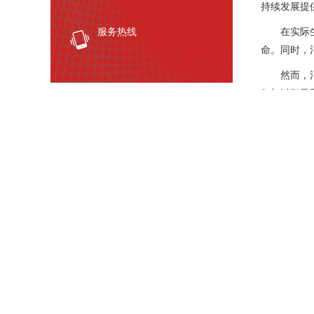
持续发展提
服务热线
在实际
命。同时，
然而，
们加以引导
为了推
法。这些培
强调了消石
与此同
性。这些项
企业采用消
在绿色
重要的是，
发展提供了
总的来